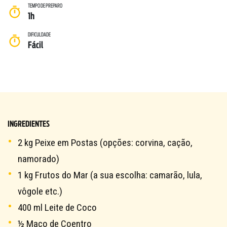
TEMPO DE PREPARO
1h
DIFICULDADE
Fácil
INGREDIENTES
2 kg Peixe em Postas (opções: corvina, cação,
namorado)
1 kg Frutos do Mar (a sua escolha: camarão, lula,
vôgole etc.)
400 ml Leite de Coco
½ Maço de Coentro