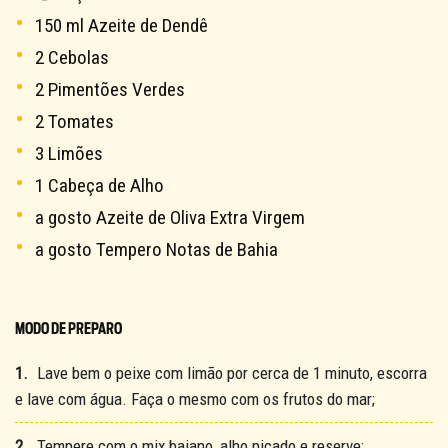
SOBRE NÓS
150 ml Azeite de Dendê
DOWNLOADS
TRABALHE CONOSCO
2 Cebolas
OUVIDORIA
2 Pimentões Verdes
2 Tomates
3 Limões
1 Cabeça de Alho
a gosto Azeite de Oliva Extra Virgem
a gosto Tempero Notas de Bahia
MODO DE PREPARO
1.
Lave bem o peixe com limão por cerca de 1 minuto, escorra
e lave com água. Faça o mesmo com os frutos do mar;
2.
Tempere com o mix baiano, alho picado e reserve;