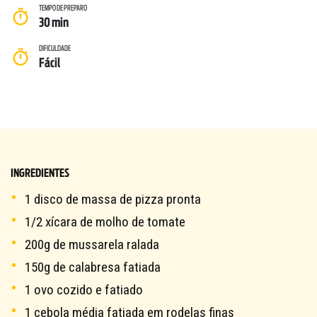
TEMPO DE PREPARO
30 min
DIFICULDADE
Fácil
SOBRE NÓS
INGREDIENTES
DOWNLOADS
1 disco de massa de pizza pronta
TRABALHE CONOSCO
OUVIDORIA
1/2 xícara de molho de tomate
200g de mussarela ralada
150g de calabresa fatiada
1 ovo cozido e fatiado
1 cebola média fatiada em rodelas finas