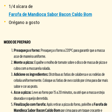
1/4 xícara de
Farofa de Mandioca Sabor Bacon Caldo Bom
Orégano a gosto
MODO DE PREPARO
Preaqueça o forno:
Preaqueça o forno a 220°C para garantir que a massa
asse de maneira uniforme.
Monte a pizza:
Espalhe o molho de tomate sobre o disco de massa de pizza e
cubra com a mussarela ralada.
Adicione os ingredientes:
Distribua as fatias de calabresa e as rodelas de
cebola uniformemente. Coloque as fatias de ovo cozido por cima para dar mais
sabor e cor ao prato.
Asse a pizza:
Leve ao forno por 15 a 20 minutos, ou até que a massa esteja
dourada e o queijo derretido.
Finalização com farofa:
Após retirar a pizza do forno, polvilhe a
Farofa de
Mandioca Sabor Bacon Caldo Bom
por cima para um toque crocante e