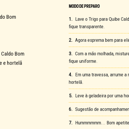
MODO DE PREPARO
aldo Bom
1.
Lave o Trigo para Quibe Cal
fique transparente.
2.
Agora esprema bem para eli
o Caldo Bom
3.
Com a mão molhada, misture
fique uniforme.
e e hortelã
4.
Em uma travessa, arrume a 
hortelã.
5.
Leve à geladeira por uma hor
6.
Sugestão de acompanhamento:
7.
Hummmmmm... Bom apetite