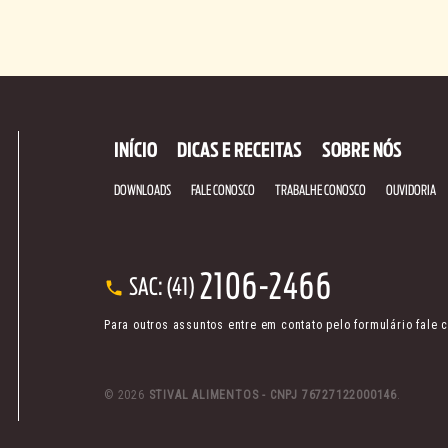
INÍCIO
DICAS E RECEITAS
SOBRE NÓS
DOWNLOADS
FALE CONOSCO
TRABALHE CONOSCO
OUVIDORIA
2106-2466
SAC: (41)
Para outros assuntos entre em contato pelo formulário fale 
© 2026
STIVAL ALIMENTOS - CNPJ 76727122000146
.