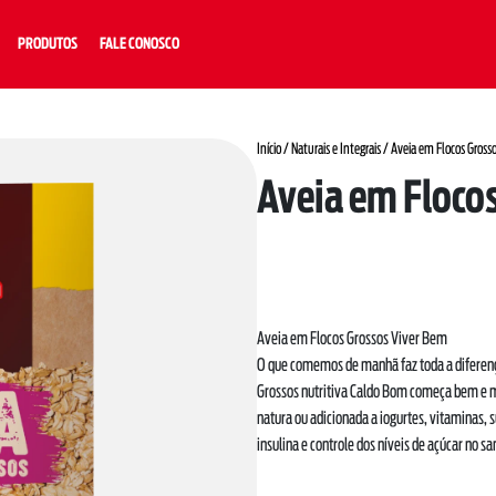
PRODUTOS
FALE CONOSCO
Início
/
Naturais e Integrais
/ Aveia em Flocos Gross
Aveia em Floco
Aveia em Flocos Grossos Viver Bem
O que comemos de manhã faz toda a diferenç
Grossos nutritiva Caldo Bom começa bem e m
natura ou adicionada a iogurtes, vitaminas, s
insulina e controle dos níveis de açúcar no