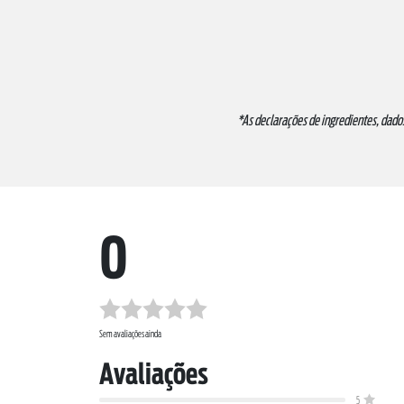
*As declarações de ingredientes, dado
0
Sem avaliações ainda
Avaliações
5