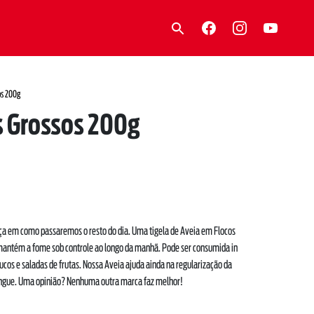
os 200g
s Grossos 200g
a em como passaremos o resto do dia. Uma tigela de Aveia em Flocos
antém a fome sob controle ao longo da manhã. Pode ser consumida in
ucos e saladas de frutas. Nossa Aveia ajuda ainda na regularização da
 sangue. Uma opinião? Nenhuma outra marca faz melhor!