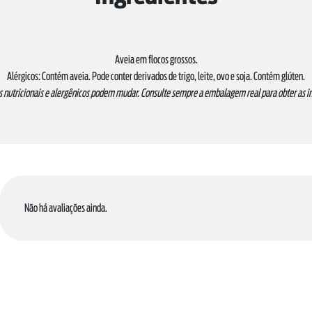
Aveia em flocos grossos.
Alérgicos: Contém aveia. Pode conter derivados de trigo, leite, ovo e soja. Contém glúten.
s nutricionais e alergênicos podem mudar. Consulte sempre a embalagem real para obter as 
Não há avaliações ainda.