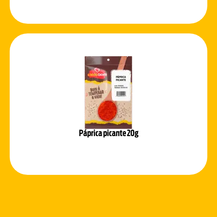
Páprica picante 20g