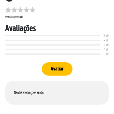
Sem avaliações ainda
Avaliações
5
4
SOBRE NÓS
3
DOWNLOADS
2
1
TRABALHE CONOSCO
OUVIDORIA
Avaliar
Não há avaliações ainda.