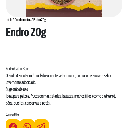
Início
/
Condimentos
/ Endro 20g
Endro 20g
Endro Caldo Bom
O Endro Caldo Bom é cuidadosamente selecionado, com aroma suave e sabor
levemente adocicado.
Sugestão de uso
Ideal para peixes, frutos do mar, saladas, batatas, molhos frios (como o tártaro),
pães, queijos, conservas e patês.
Compartilhe
*As declarações de ingredientes, dados nutricionais e alergênicos podem mudar.
Consulte sempre a embalagem real para obter as informações mais completas e