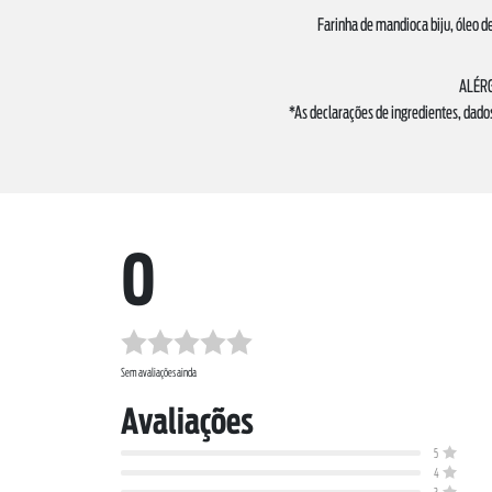
Farinha de mandioca biju, óleo d
ALÉRG
*As declarações de ingredientes, dado
0
Sem avaliações ainda
Avaliações
5
4