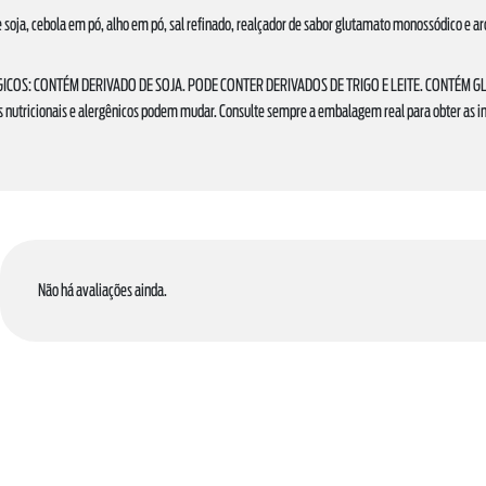
e soja, cebola em pó, alho em pó, sal refinado, realçador de sabor glutamato monossódico e ar
ICOS: CONTÉM DERIVADO DE SOJA. PODE CONTER DERIVADOS DE TRIGO E LEITE. CONTÉM G
s nutricionais e alergênicos podem mudar. Consulte sempre a embalagem real para obter as 
Não há avaliações ainda.