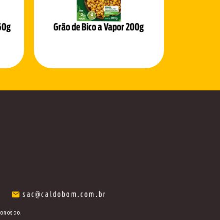
50g
Grão de Bico a Vapor 200g
sac@caldobom.com.br
conosco.