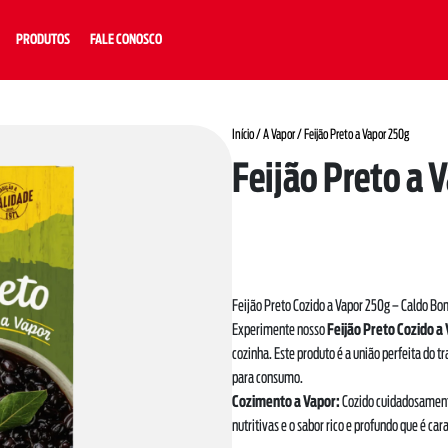
PRODUTOS
FALE CONOSCO
Início
/
A Vapor
/ Feijão Preto a Vapor 250g
Feijão Preto a 
Feijão Preto Cozido a Vapor 250g – Caldo Bo
Experimente nosso
Feijão Preto Cozido a
cozinha. Este produto é a união perfeita do t
para consumo.
Cozimento a Vapor:
Cozido cuidadosamente
nutritivas e o sabor rico e profundo que é car