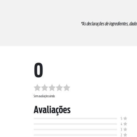
*As declarações de ingredientes, dado
0
Sem avaliações ainda
Avaliações
5
4
3
2