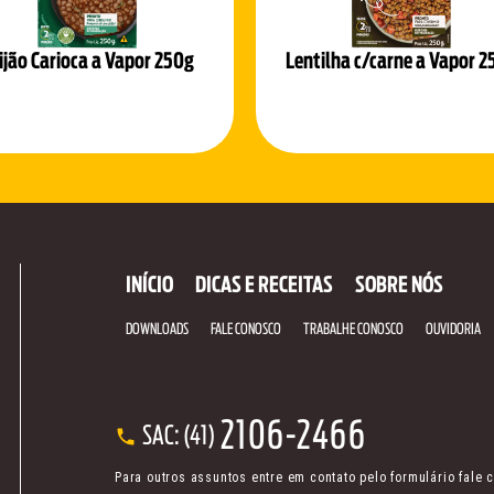
ijão Carioca a Vapor 250g
Lentilha c/carne a Vapor 2
INÍCIO
DICAS E RECEITAS
SOBRE NÓS
DOWNLOADS
FALE CONOSCO
TRABALHE CONOSCO
OUVIDORIA
2106-2466
SAC: (41)
Para outros assuntos entre em contato pelo formulário fale 