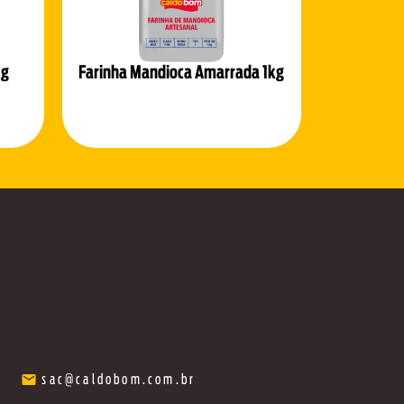
kg
Farinha Mandioca Amarrada 1kg
sac@caldobom.com.br