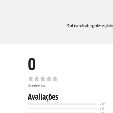
*As declarações de ingredientes, dado
0
Sem avaliações ainda
Avaliações
5
4