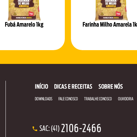
Fubá Amarelo 1kg
Farinha Milho Amarela 1
INÍCIO
DICAS E RECEITAS
SOBRE NÓS
DOWNLOADS
FALE CONOSCO
TRABALHE CONOSCO
OUVIDORIA
2106-2466
SAC: (41)