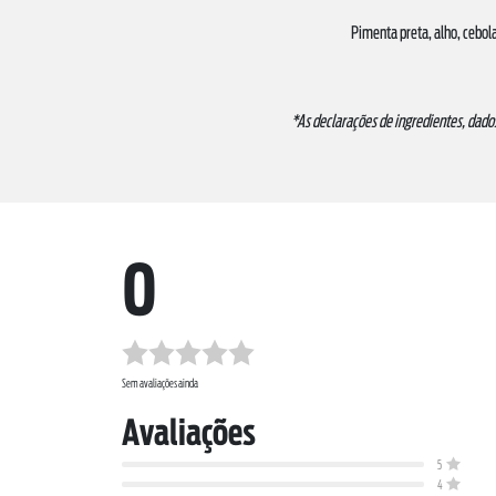
Pimenta preta, alho, cebola
*As declarações de ingredientes, dado
0
Sem avaliações ainda
Avaliações
5
4