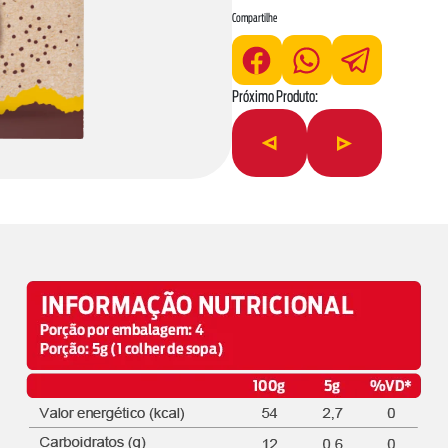
Compartilhe
*As declarações de ingredientes, dados nut
real para obter as informações mais complet
Próximo Produto: