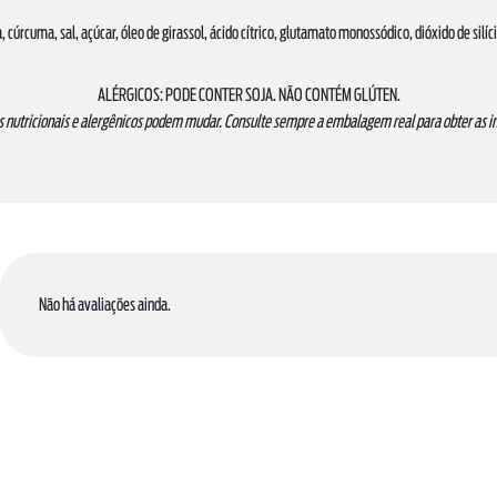
, cúrcuma, sal, açúcar, óleo de girassol, ácido cítrico, glutamato monossódico, dióxido de silíc
ALÉRGICOS: PODE CONTER SOJA. NÃO CONTÉM GLÚTEN.
s nutricionais e alergênicos podem mudar. Consulte sempre a embalagem real para obter as 
Não há avaliações ainda.