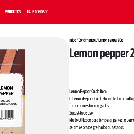
PRODUTOS
FALE CONOSCO
Início
/
Condimentos
/ Lemon pepper 20g
Lemon pepper 
Lemon Pepper Caldo Bom
O Lemon Pepper Caldo Bom é feito com alto 
fornecedores homologados.
Sugestão de uso
Muito utilizado para temperar peixes, o Lem
sejam os pratos grelhados ou assados.