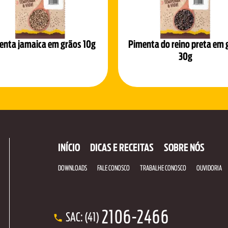
enta jamaica em grãos 10g
Pimenta do reino preta em 
30g
INÍCIO
DICAS E RECEITAS
SOBRE NÓS
DOWNLOADS
FALE CONOSCO
TRABALHE CONOSCO
OUVIDORIA
2106-2466
SAC: (41)