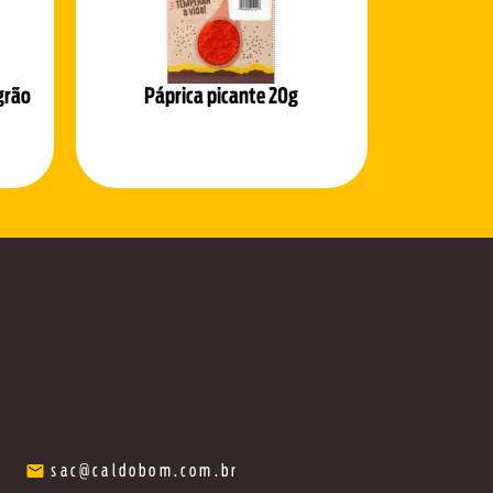
grão
Páprica picante 20g
sac@caldobom.com.br