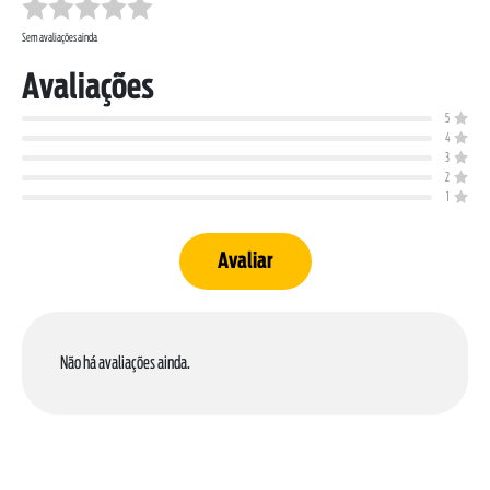
Sem avaliações ainda
Avaliações
5
4
3
SOBRE NÓS
2
DOWNLOADS
1
TRABALHE CONOSCO
OUVIDORIA
Avaliar
Não há avaliações ainda.