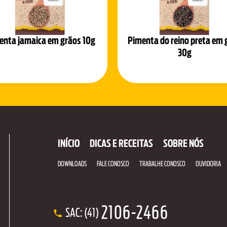
enta jamaica em grãos 10g
Pimenta do reino preta em 
30g
INÍCIO
DICAS E RECEITAS
SOBRE NÓS
DOWNLOADS
FALE CONOSCO
TRABALHE CONOSCO
OUVIDORIA
2106-2466
SAC: (41)