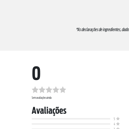
*As declarações de ingredientes, dado
0
Sem avaliações ainda
Avaliações
5
4