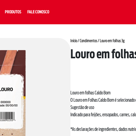
PRODUTOS
FALE CONOSCO
Início
/
Condimentos
/ Louro em folhas 3g
Louro em folha
Louro em folhas Caldo Bom
O Louro em Folhas Caldo Bom é selecionado c
Sugestão de uso
Indicado para feijões, ensopados, carnes, ca
*As declarações de ingredientes, dados nut