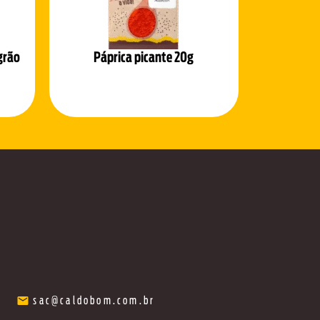
grão
Páprica picante 20g
sac@caldobom.com.br