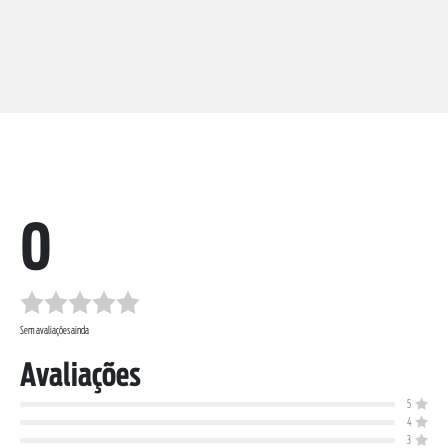
SOBRE NÓS
0
DOWNLOADS
TRABALHE CONOSCO
OUVIDORIA
Sem avaliações ainda
Avaliações
5
4
3