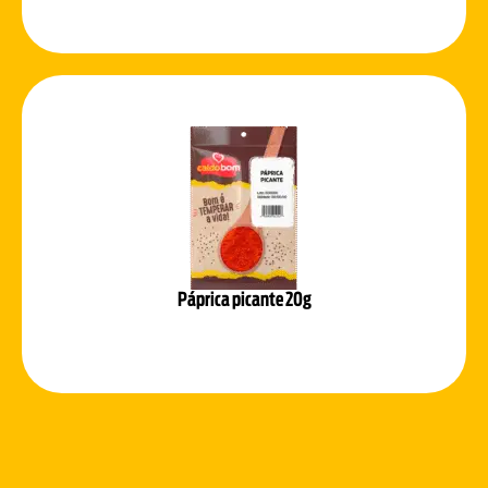
Páprica picante 20g