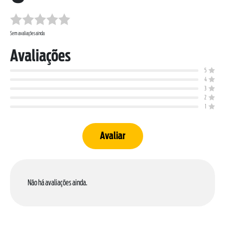
Sem avaliações ainda
Avaliações
5
4
SOBRE NÓS
3
DOWNLOADS
2
1
TRABALHE CONOSCO
OUVIDORIA
Avaliar
Não há avaliações ainda.