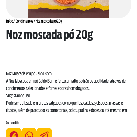
Início
/
Condimentos
/ Noz moscada pó 20g
Noz moscada pó 20g
Noz Moscada em pó Caldo Bom
A Noz Moscada em pó Caldo Bom é feita com alto padrão de qualidade, através de
condimentos selecionados e fornecedores homologados.
Sugestão de uso
Pode ser utilizado em pratos salgados como queijos, caldos, guisados, massas e
risotos, além de pratos doces como tortas, bolos, pudins e doces ou até mesmo em
bebidas como cappuccino, café com leite, milk shake entre outros.
Compartilhe
*As declarações de ingredientes, dados nutricionais e alergênicos podem mudar.