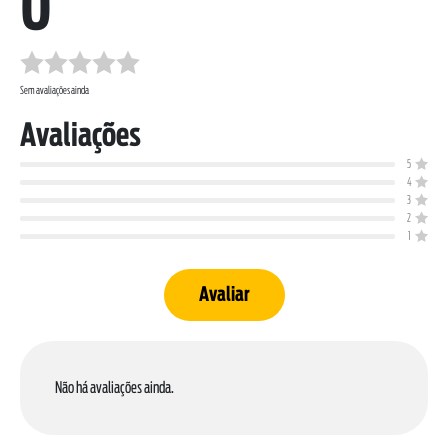
0
Sem avaliações ainda
Avaliações
5
SOBRE NÓS
4
3
DOWNLOADS
2
TRABALHE CONOSCO
1
OUVIDORIA
Avaliar
Não há avaliações ainda.