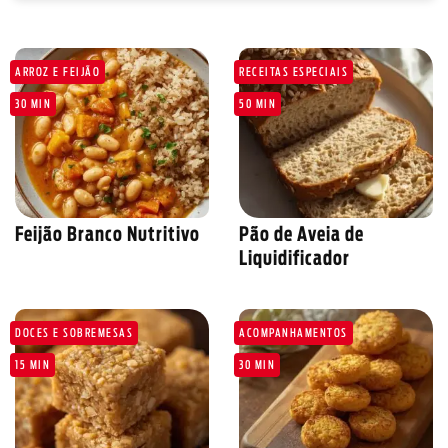
ARROZ E FEIJÃO
RECEITAS ESPECIAIS
30 MIN
50 MIN
Feijão Branco Nutritivo
Pão de Aveia de
Liquidificador
DOCES E SOBREMESAS
ACOMPANHAMENTOS
15 MIN
30 MIN