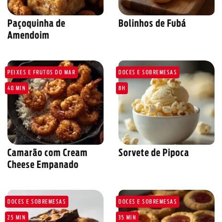
Paçoquinha de
Bolinhos de Fubá
Amendoim
PEIXES E FRUTOS DO MAR
DOCES E SOBREMESAS
40 MIN
8H
SOBRE NÓS
DOWNLOADS
TRABALHE CONOSCO
Camarão com Cream
Sorvete de Pipoca
OUVIDORIA
Cheese Empanado
DOCES E SOBREMESAS
DOCES E SOBREMESAS
25 MIN
35 MIN