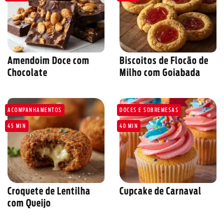
Amendoim Doce com
Biscoitos de Flocão de
Chocolate
Milho com Goiabada
ACOMPANHAMENTOS
DOCES E SOBREMESAS
45 MIN
40 MIN
Croquete de Lentilha
Cupcake de Carnaval
com Queijo