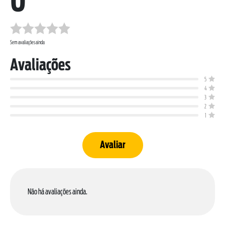
0
Sem avaliações ainda
Avaliações
5
SOBRE NÓS
4
3
DOWNLOADS
2
TRABALHE CONOSCO
1
OUVIDORIA
Avaliar
Não há avaliações ainda.