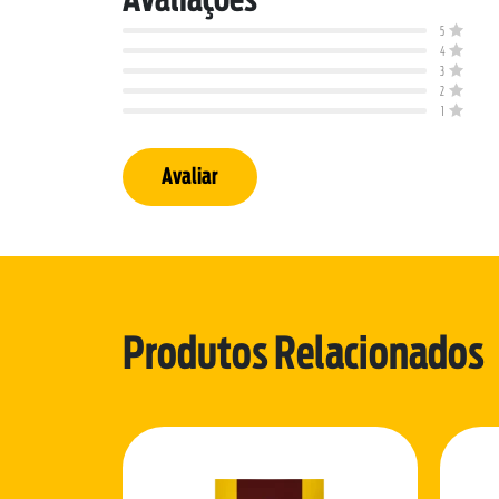
5
4
3
2
1
Avaliar
Produtos Relacionados