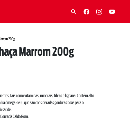
Marrom 200g
nhaça Marrom 200g
ntes, tais como vitaminas, minerais, fibras e lignana. Contém alto
mília ômega 3 e 6, que são consideradas gorduras boas para o
à saúde.
 Dourada Caldo Bom.