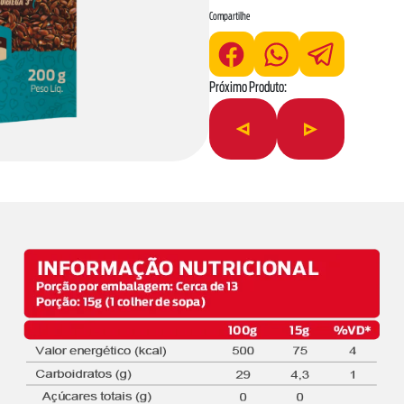
*As declarações de ingredientes, dados nut
Compartilhe
real para obter as informações mais complet
Próximo Produto: