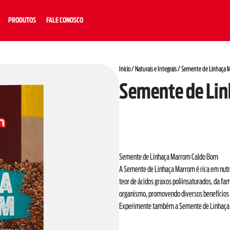
PRODUTOS
FALE CONOSCO
Início
/
Naturais e Integrais
/ Semente de Linhaça 
Semente de Li
Semente de Linhaça Marrom Caldo Bom
A Semente de Linhaça Marrom é rica em nutrie
teor de ácidos graxos poliinsaturados, da fa
organismo, promovendo diversos benefícios 
Experimente também a Semente de Linhaça