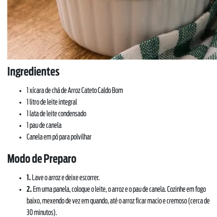
Ingredientes
1 xícara de chá de Arroz Cateto Caldo Bom
1 litro de leite integral
1 lata de leite condensado
1 pau de canela
Canela em pó para polvilhar
Modo de Preparo
1.
Lave o arroz e deixe escorrer.
2.
Em uma panela, coloque o leite, o arroz e o pau de canela. Cozinhe em fogo
baixo, mexendo de vez em quando, até o arroz ficar macio e cremoso (cerca de
30 minutos).