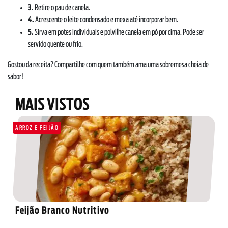
3.
Retire o pau de canela.
4.
Acrescente o leite condensado e mexa até incorporar bem.
5.
Sirva em potes individuais e polvilhe canela em pó por cima. Pode ser
servido quente ou frio.
Gostou da receita? Compartilhe com quem também ama uma sobremesa cheia de
sabor!
MAIS VISTOS
SOBRE NÓS
ARROZ E FEIJÃO
DOWNLOADS
TRABALHE CONOSCO
OUVIDORIA
Feijão Branco Nutritivo