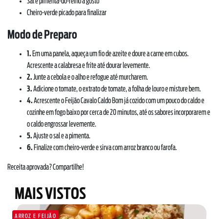
Sal e pimenta-do-reino a gosto
Cheiro-verde picado para finalizar
Modo de Preparo
SOBRE NÓS
1.
Em uma panela, aqueça um fio de azeite e doure a carne em cubos.
DOWNLOADS
Acrescente a calabresa e frite até dourar levemente.
TRABALHE CONOSCO
2.
Junte a cebola e o alho e refogue até murcharem.
OUVIDORIA
3.
Adicione o tomate, o extrato de tomate, a folha de louro e misture bem.
4.
Acrescente o Feijão Cavalo Caldo Bom já cozido com um pouco do caldo e
cozinhe em fogo baixo por cerca de 20 minutos, até os sabores incorporarem e
o caldo engrossar levemente.
5.
Ajuste o sal e a pimenta.
6.
Finalize com cheiro-verde e sirva com arroz branco ou farofa.
Receita aprovada? Compartilhe!
MAIS VISTOS
ARROZ E FEIJÃO