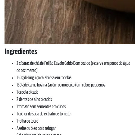
Ingredientes
2 xícaras de chá de Feijão Cavalo Caldo Bom cozido (reserve um pouco da água
do cozimento)
150g de linguiça calabresa em rodelas
150g de carne bovina (acém ou músculo) em cubos pequenos
1 cebola picada
2 dentes de alho picados
1 tomate sem sementes em cubos
1 colher de sopa de extrato de tomate
1 folha de louro
Azeite ou óleo para refogar