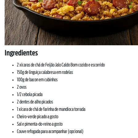
Ingredientes
2 xícaras de chá de Feijão Jalo Caldo Bom cozido e escorrido
150g de linguiça calabresa em rodelas
100g de bacon em cubinhos
2 ovos
1/2 cebola picada
2 dentes de alho picados
1 xícara de chá de farinha de mandioca torrada
Cheiro-verde picado a gosto
Sal e pimenta-do-reino a gosto
Couve refogada para acompanhar (opcional)