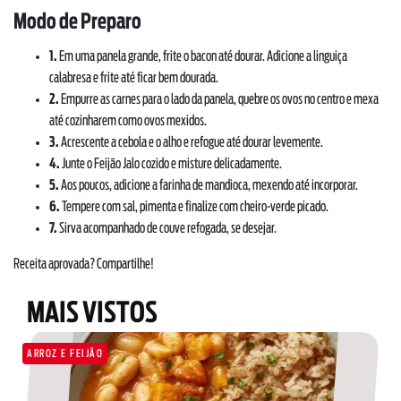
Modo de Preparo
1.
Em uma panela grande, frite o bacon até dourar. Adicione a linguiça
calabresa e frite até ficar bem dourada.
2.
Empurre as carnes para o lado da panela, quebre os ovos no centro e mexa
até cozinharem como ovos mexidos.
3.
Acrescente a cebola e o alho e refogue até dourar levemente.
4.
Junte o Feijão Jalo cozido e misture delicadamente.
5.
Aos poucos, adicione a farinha de mandioca, mexendo até incorporar.
6.
Tempere com sal, pimenta e finalize com cheiro-verde picado.
7.
Sirva acompanhado de couve refogada, se desejar.
Receita aprovada? Compartilhe!
SOBRE NÓS
DOWNLOADS
MAIS VISTOS
TRABALHE CONOSCO
OUVIDORIA
ARROZ E FEIJÃO