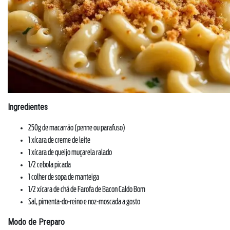
Ingredientes
250g de macarrão (penne ou parafuso)
1 xícara de creme de leite
1 xícara de queijo muçarela ralado
1/2 cebola picada
1 colher de sopa de manteiga
1/2 xícara de chá de Farofa de Bacon Caldo Bom
Sal, pimenta-do-reino e noz-moscada a gosto
Modo de Preparo