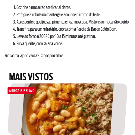
Cozinhe o macarrão até ficar al dente.
Refogue a cebola na manteiga e adicione o creme de leite.
Acrescente o queijo, sal, pimenta e noz-moscada. Misture ao macarrão cozido.
Transfira para um refratário, cubra com a Farofa de Bacon Caldo Bom.
Leve ao forno a 200 °C por 10 a 15 minutos até gratinar.
Sirva quente, com salada verde.
Receita aprovada? Compartilhe!
MAIS VISTOS
SOBRE NÓS
DOWNLOADS
ARROZ E FEIJÃO
TRABALHE CONOSCO
OUVIDORIA