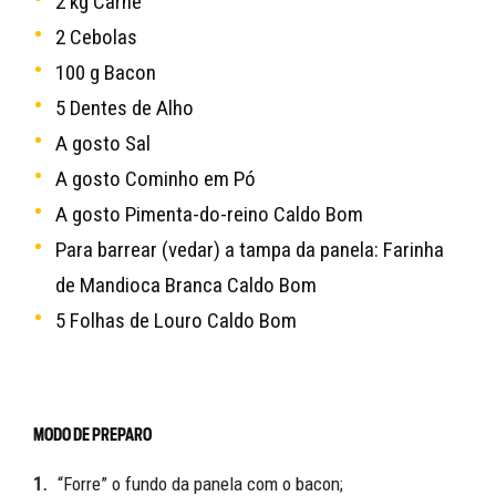
2 kg Carne
2 Cebolas
100 g Bacon
5 Dentes de Alho
A gosto Sal
A gosto Cominho em Pó
A gosto Pimenta-do-reino Caldo Bom
Para barrear (vedar) a tampa da panela: Farinha
de Mandioca Branca Caldo Bom
5 Folhas de Louro Caldo Bom
MODO DE PREPARO
1.
“Forre” o fundo da panela com o bacon;