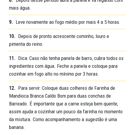
8.
Depois desse período abra a panela e vá regando com
mais água.
9.
Leve novamente ao fogo médio por mais 4 a 5 horas.
10.
Depois de pronto acrescente cominho, louro e
pimenta do reino.
11.
Dica: Caso não tenha panela de barro, cubra todos os
ingredientes com água. Feche a panela e coloque para
cozinhar em fogo alto no mínimo por 3 horas.
12.
Para servir: Coloque duas colheres de Farinha de
Mandioca Branca Caldo Bom para duas conchas de
Barreado. É importante que a carne esteja bem quente,
assim ajuda a cozinhar um pouco da farinha no momento
SOBRE NÓS
da mistura. Como acompanhamento a sugestão é uma
DOWNLOADS
banana.
TRABALHE CONOSCO
OUVIDORIA