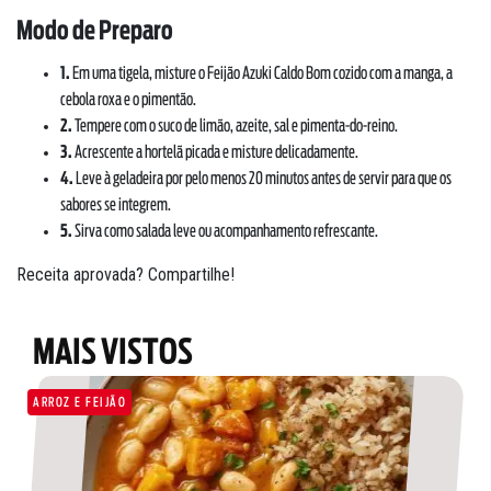
Modo de Preparo
1.
Em uma tigela, misture o Feijão Azuki Caldo Bom cozido com a manga, a
cebola roxa e o pimentão.
2.
Tempere com o suco de limão, azeite, sal e pimenta-do-reino.
3.
Acrescente a hortelã picada e misture delicadamente.
4.
Leve à geladeira por pelo menos 20 minutos antes de servir para que os
sabores se integrem.
5.
Sirva como salada leve ou acompanhamento refrescante.
Receita aprovada? Compartilhe!
SOBRE NÓS
DOWNLOADS
MAIS VISTOS
TRABALHE CONOSCO
OUVIDORIA
ARROZ E FEIJÃO