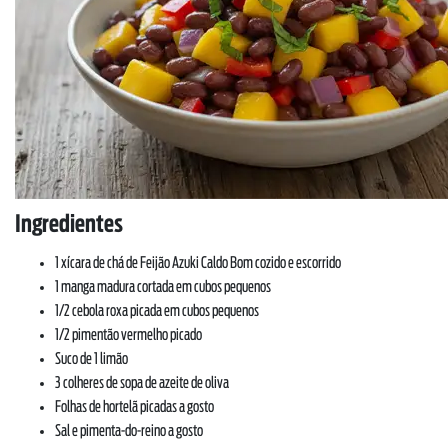
Ingredientes
1 xícara de chá de Feijão Azuki Caldo Bom cozido e escorrido
1 manga madura cortada em cubos pequenos
1/2 cebola roxa picada em cubos pequenos
1/2 pimentão vermelho picado
Suco de 1 limão
3 colheres de sopa de azeite de oliva
Folhas de hortelã picadas a gosto
Sal e pimenta-do-reino a gosto