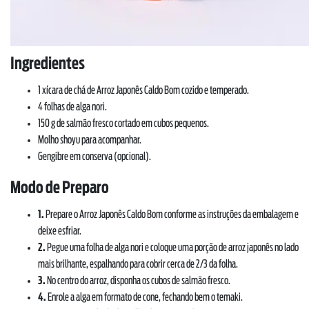
Ingredientes
1 xícara de chá de Arroz Japonês Caldo Bom cozido e temperado.
4 folhas de alga nori.
150 g de salmão fresco cortado em cubos pequenos.
Molho shoyu para acompanhar.
Gengibre em conserva (opcional).
Modo de Preparo
1.
Prepare o Arroz Japonês Caldo Bom conforme as instruções da embalagem e
deixe esfriar.
2.
Pegue uma folha de alga nori e coloque uma porção de arroz japonês no lado
mais brilhante, espalhando para cobrir cerca de 2/3 da folha.
3.
No centro do arroz, disponha os cubos de salmão fresco.
4.
Enrole a alga em formato de cone, fechando bem o temaki.