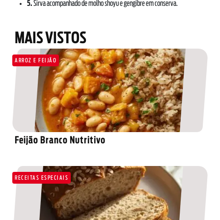
5.
Sirva acompanhado de molho shoyu e gengibre em conserva.
MAIS VISTOS
ARROZ E FEIJÃO
SOBRE NÓS
DOWNLOADS
TRABALHE CONOSCO
OUVIDORIA
Feijão Branco Nutritivo
RECEITAS ESPECIAIS