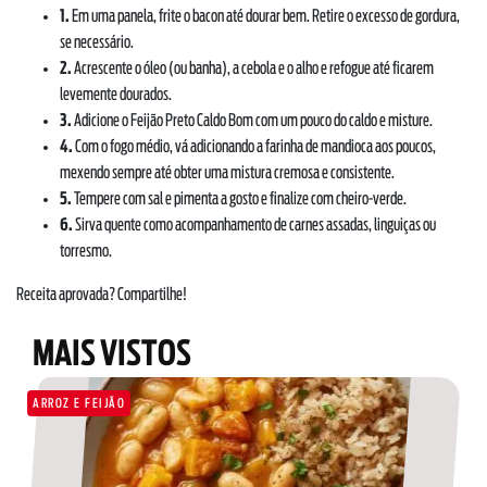
1.
Em uma panela, frite o bacon até dourar bem. Retire o excesso de gordura,
se necessário.
2.
Acrescente o óleo (ou banha), a cebola e o alho e refogue até ficarem
levemente dourados.
3.
Adicione o Feijão Preto Caldo Bom com um pouco do caldo e misture.
4.
Com o fogo médio, vá adicionando a farinha de mandioca aos poucos,
mexendo sempre até obter uma mistura cremosa e consistente.
5.
Tempere com sal e pimenta a gosto e finalize com cheiro-verde.
6.
Sirva quente como acompanhamento de carnes assadas, linguiças ou
torresmo.
Receita aprovada? Compartilhe!
SOBRE NÓS
DOWNLOADS
MAIS VISTOS
TRABALHE CONOSCO
OUVIDORIA
ARROZ E FEIJÃO