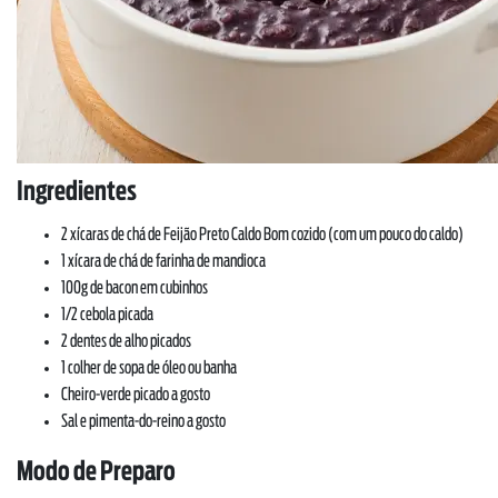
Ingredientes
2 xícaras de chá de Feijão Preto Caldo Bom cozido (com um pouco do caldo)
1 xícara de chá de farinha de mandioca
100g de bacon em cubinhos
1/2 cebola picada
2 dentes de alho picados
1 colher de sopa de óleo ou banha
Cheiro-verde picado a gosto
Sal e pimenta-do-reino a gosto
Modo de Preparo